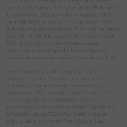
SGS und Bureau Veritas ("BV") erinnert an die Suche
nach dem mythischen, mit Gold beladenen "Eldorado" im
17. Jahrhundert. Dies ist natürlich ein logischer Schritt,
wenn man bedenkt, dass ein Markt, der schon immer
stark war, unter dem Einfluss von Trump noch viel stärker
geworden ist. Darüber hinaus ist die US-amerikanische
TIC+ -Landschaft nach wie vor weitaus stärker
fragmentiert als das europäische Pendant, das eine
geografische und fähigkeitsbasierte Konsolidierung bietet.
Diese Verlagerung ist nicht auf die traditionellen
etablierten Giganten beschränkt. Europäische PE-
Plattformen - darunter Phenna, Tentamus, LRQA,
Normec und GBA - bauen ihre Präsenz in den USA
ebenfalls aggressiv aus. Gleichzeitig werden US-
amerikanische PE-Firmen endlich auf die Möglichkeiten
aufmerksam, die der TIC-Markt+ bietet, und zwar
aufgrund der zunehmenden Regulierung und des