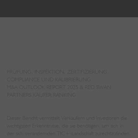
PRÜFUNG, INSPEKTION, ZERTIFIZIERUNG,
COMPLIANCE UND KALIBRIERUNG
M&A OUTLOOK REPORT 2025 & RED SWAN
PARTNERS KÄUFER RANKING
Dieser Bericht vermittelt Verkäufern und Investoren die
wichtigsten Erkenntnisse, die sie benötigen, um sich in
der sich verändernden TIC+-Landschaft zurechtzufinden.